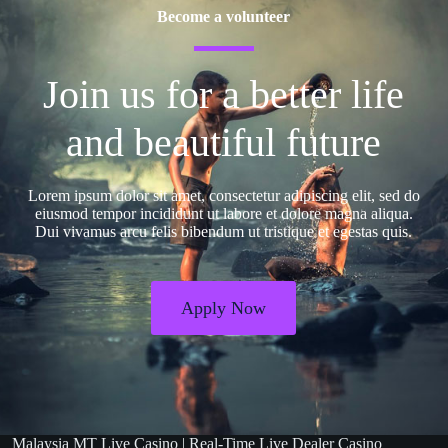
Become a volunteer
Join us for a better life
and beautiful future
Lorem ipsum dolor sit amet, consectetur adipiscing elit, sed do
eiusmod tempor incididunt ut labore et dolore magna aliqua.
Dui vivamus arcu felis bibendum ut tristique et egestas quis.
Apply Now
Malaysia MT Live Casino | Real-Time Live Dealer Casino